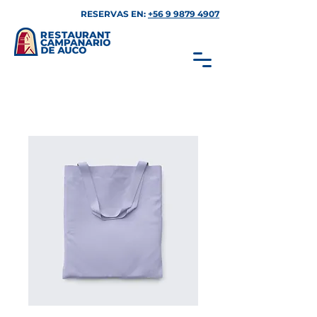
RESERVAS EN:
+56 9 9879 4907