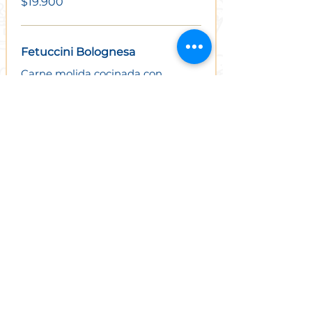
$19.900
Fetuccini Bolognesa
Carne molida cocinada con
nuestra salsa de tomates italianos.
$19.900
Fetuccini Alfredo
Clásica Pasta Italiana con Jamón,
Crema y Queso Parmesano
$19.900
Fetuccini Pulpo, Camarón y
Locos
$23.900