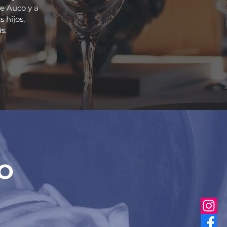
de Auco y a
 hijos,
s.
RO