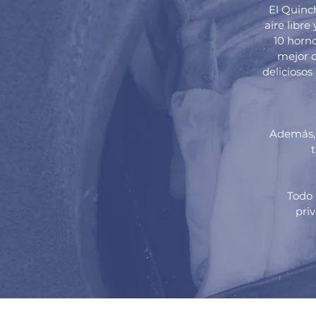
El Quinc
aire libre
10 horno
mejor d
deliciosos
Además, 
t
Todo 
priv