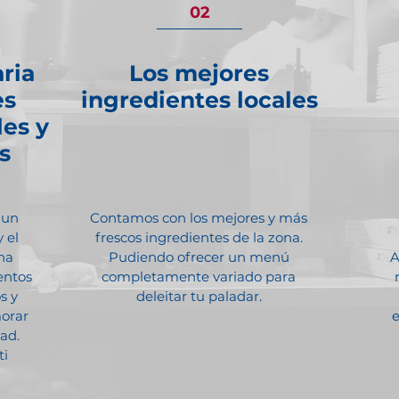
02
ria
Los mejores
es
ingredientes locales
les y
s
 un
Contamos con los mejores y más
 el
frescos ingredientes de la zona.
na
Pudiendo ofrecer un
menú
A
entos
completamente variado para
s y
deleitar tu paladar.
morar
e
ad.
ti