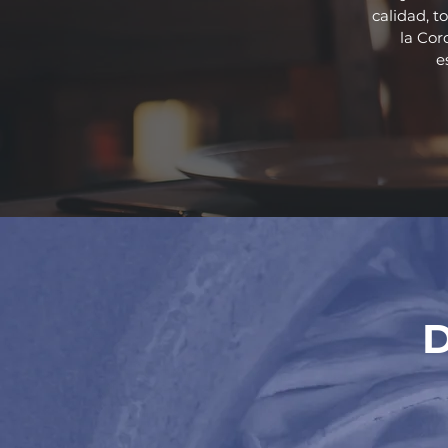
calidad, t
la Cor
e