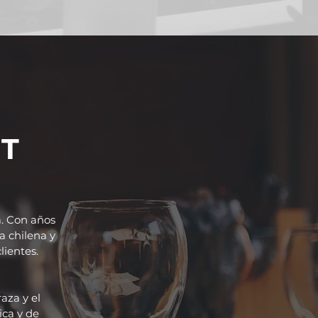
T
a. Con años
a chilena y
lientes.
aza y el
ica y de