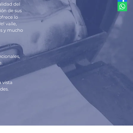
lidad del
ción de sus
ofrece lo
l valle,
nas y mucho
cionales,
e.
 vista
ndes.