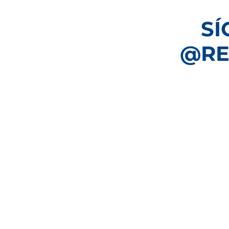
SÍ
@RE