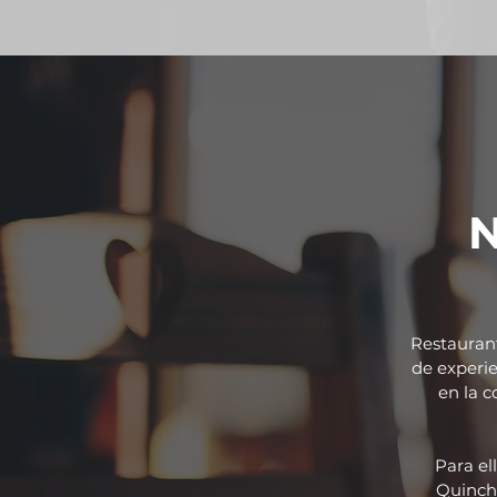
Restaurant
de experie
en la c
Para el
Quincho